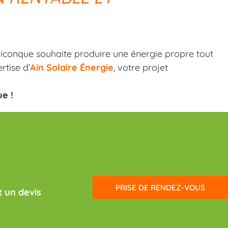
uiconque souhaite produire une énergie propre tout
rtise d’
Ain Solaire Énergie
, votre projet
ue !
PRISE DE RENDEZ-VOUS
 un devis