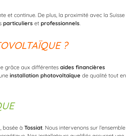
te et continue. De plus, la proximité avec la Suisse
es
particuliers
et
professionnels
.
TOVOLTAÏQUE ?
le grâce aux différentes
aides financières
’une
installation photovoltaïque
de qualité tout en
QUE
s
, basée à
Tossiat
. Nous intervenons sur l’ensemble
rgétique. Nos installateurs qualifiés assurent une