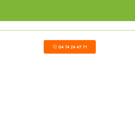
04 74 24 47 71
S UTILES
CONTAC
s légales
04 74 24
es de confidentialité
contact
ons générales de vente et de service