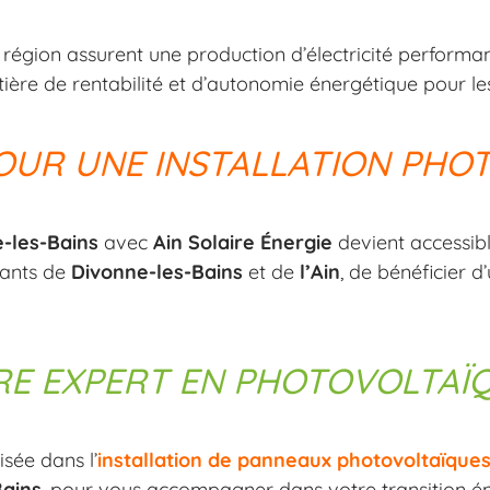
 région assurent une production d’électricité performan
ière de rentabilité et d’autonomie énergétique pour l
POUR UNE INSTALLATION PHO
-les-Bains
avec
Ain Solaire Énergie
devient accessib
tants de
Divonne-les-Bains
et de
l’Ain
, de bénéficier d
TRE EXPERT EN PHOTOVOLTAÏ
isée dans l’
installation de panneaux photovoltaïque
Bains
, pour vous accompagner dans votre transition éne