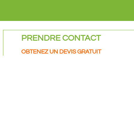
PRENDRE CONTACT
OBTENEZ UN DEVIS GRATUIT
AIN SOLAIRE ÉNERGIES
LIEN
Nous sommes à votre disposition
Mention
Politiqu
pour répondre à toutes vos
Conditi
questions et vous aider à réaliser
votre projet d’énergie solaire.
Contactez-nous pour un devis
gratuit !