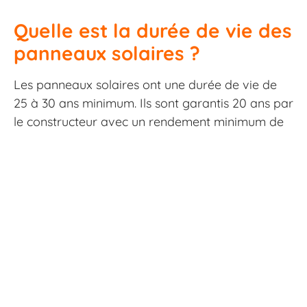
Quelle est la durée de vie des
panneaux solaires ?
Les panneaux solaires ont une durée de vie de
25 à 30 ans minimum. Ils sont garantis 20 ans par
le constructeur avec un rendement minimum de
80%.
Puis-je bénéficier d’aides
pour mon installation ?
Oui, plusieurs aides existent : prime à
l’autoconsommation, TVA réduite à 10%, éco-PTZ,
et aides locales selon votre région.
Que se passe-t-il en cas de
mauvais temps ?